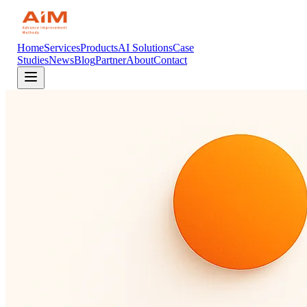
Home
Services
Products
AI Solutions
Case
Studies
News
Blog
Partner
About
Contact