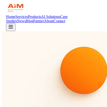
Home
Services
Products
AI Solutions
Case
Studies
News
Blog
Partner
About
Contact