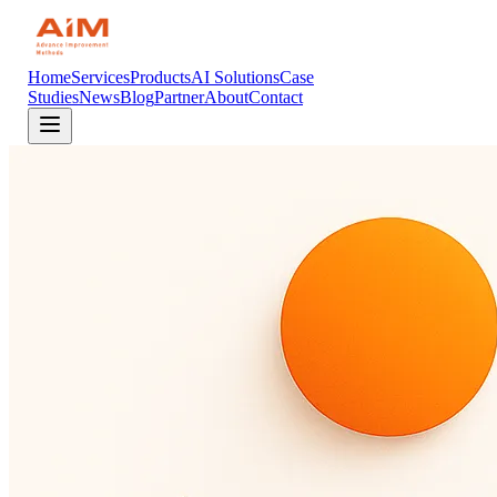
Home
Services
Products
AI Solutions
Case
Studies
News
Blog
Partner
About
Contact