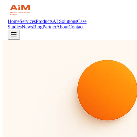
Home
Services
Products
AI Solutions
Case
Studies
News
Blog
Partner
About
Contact