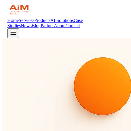
Home
Services
Products
AI Solutions
Case
Studies
News
Blog
Partner
About
Contact